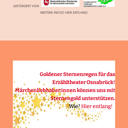
GEFÖRDERT VON
WEITERE INFOS?
HIER ENTLANG!
STERNENREGEN FÜR UNS
Goldener Sternenregen für das
Erzähltheater Osnabrück!
Märchenliebhaber:innen können uns mit
Sternengold unterstützen.
Wie?
Hier entlang!