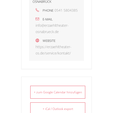
OSNABRÜCK
0541 5804385
PHONE
E-MAIL
info@erzaehltheater-
osnabrueck.de
WEBSITE
https://erzaehltheater-
os.de/service/kontakt/
+ zum Google Calendar hinzufügen
+ iCal / Outlook export