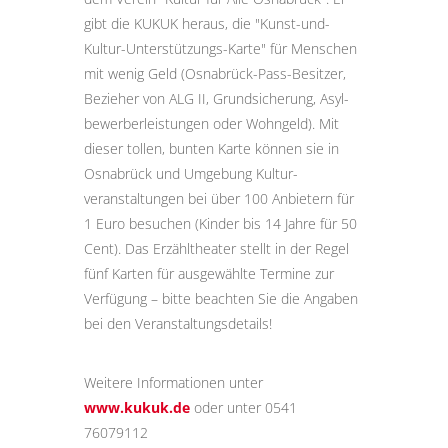
gibt die KUKUK heraus, die "Kunst-und-
Kultur-Unter­stützungs-Karte" für Menschen
mit wenig Geld (Osnabrück-Pass-Besitzer,
Bezieher von ALG II, Grund­sicherung, Asyl­
bewerber­leistungen oder Wohngeld). Mit
dieser tollen, bunten Karte können sie in
Osnabrück und Umgebung Kultur­
veranstaltungen bei über 100 Anbietern für
1 Euro besuchen (Kinder bis 14 Jahre für 50
Cent). Das Erzähltheater stellt in der Regel
fünf Karten für ausgewählte Termine zur
Verfügung – bitte beachten Sie die Angaben
bei den Veranstaltungs­details!
Weitere Informationen unter
www.kukuk.de
oder unter 0541
76079112