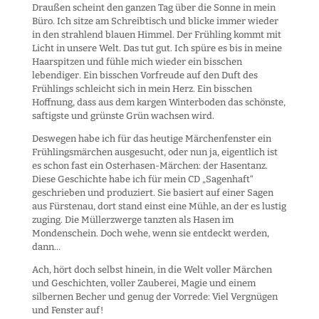
Draußen scheint den ganzen Tag über die Sonne in mein
Büro. Ich sitze am Schreibtisch und blicke immer wieder
in den strahlend blauen Himmel. Der Frühling kommt mit
Licht in unsere Welt. Das tut gut. Ich spüre es bis in meine
Haarspitzen und fühle mich wieder ein bisschen
lebendiger. Ein bisschen Vorfreude auf den Duft des
Frühlings schleicht sich in mein Herz. Ein bisschen
Hoffnung, dass aus dem kargen Winterboden das schönste,
saftigste und grünste Grün wachsen wird.
Deswegen habe ich für das heutige Märchenfenster ein
Frühlingsmärchen ausgesucht, oder nun ja, eigentlich ist
es schon fast ein Osterhasen-Märchen: der Hasentanz.
Diese Geschichte habe ich für mein CD „Sagenhaft“
geschrieben und produziert. Sie basiert auf einer Sagen
aus Fürstenau, dort stand einst eine Mühle, an der es lustig
zuging. Die Müllerzwerge tanzten als Hasen im
Mondenschein. Doch wehe, wenn sie entdeckt werden,
dann…
Ach, hört doch selbst hinein, in die Welt voller Märchen
und Geschichten, voller Zauberei, Magie und einem
silbernen Becher und genug der Vorrede: Viel Vergnügen
und Fenster auf!