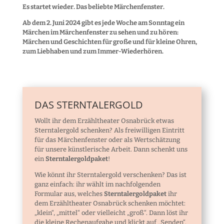
Es startet wieder. Das beliebte Märchenfenster.
Ab dem 2. Juni 2024 gibt es jede Woche am Sonntag ein
Märchen im Märchenfenster zu sehen und zu hören:
Märchen und Geschichten für große und für kleine Ohren,
zum Liebhaben und zum Immer-Wiederhören.
DAS STERNTALERGOLD
Wollt ihr dem Erzähltheater Osnabrück etwas
Sterntalergold schenken? Als freiwilligen Eintritt
für das Märchenfenster oder als Wertschätzung
für unsere künstlerische Arbeit. Dann schenkt uns
ein
Sterntalergoldpaket
!
Wie könnt ihr Sterntalergold verschenken? Das ist
ganz einfach: ihr wählt im nachfolgenden
Formular aus, welches
Sterntalergoldpaket
ihr
dem Erzähltheater Osnabrück schenken möchtet:
„klein“, „mittel“ oder vielleicht „groß“. Dann löst ihr
die kleine Rechenaufgabe und klickt auf „Senden“.