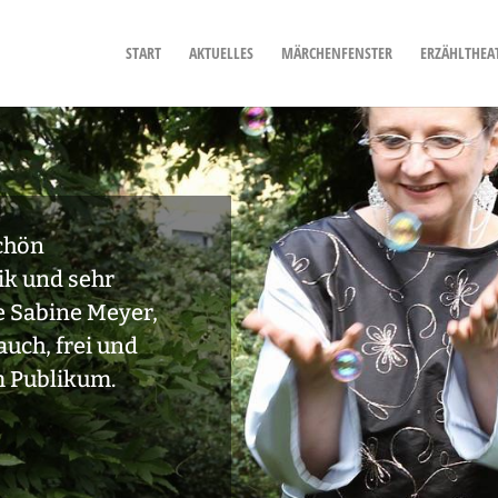
START
AKTUELLES
MÄRCHENFENSTER
ERZÄHLTHEA
chön
k und sehr
e Sabine Meyer,
auch, frei und
 Publikum.