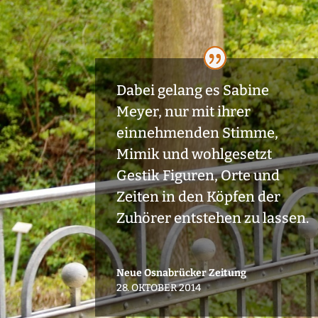
Dabei gelang es Sabine
Meyer, nur mit ihrer
einnehmenden Stimme,
Mimik und wohlgesetzt
Gestik Figuren, Orte und
Zeiten in den Köpfen der
Zuhörer entstehen zu lassen.
Neue Osnabrücker Zeitung
28. OKTOBER 2014