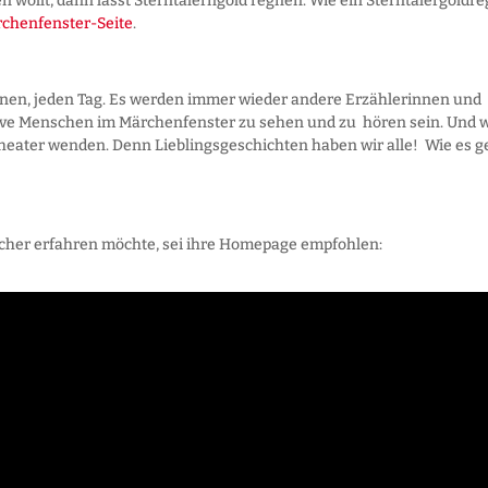
n wollt, dann lasst Sterntalerngold regnen. Wie ein Sterntalergoldr
chenfenster-Seite
.
fnen, jeden Tag. Es werden immer wieder andere Erzählerinnen und
ive Menschen im Märchenfenster zu sehen und zu hören sein. Und 
heater wenden. Denn Lieblingsgeschichten haben wir alle! Wie es g
scher erfahren möchte, sei ihre Homepage empfohlen: