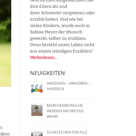
Geschichten aufgewachsen, die
ihre Eltern ihr und
ihrer Schwester vorgelesen oder
erzählt haben. Und wie bei
vielen Kindern, wurde auch in
Sabine Meyer der Wunsch
geweckt, selber zu erzählen.
Denn besteht unser Leben nicht
aus einem ständigen Erzählen?
Weiterlesen...
NEUIGKEITEN
HINSEHEN – HINHÖREN –
HANDELN
MÄRCHENWÜNSCHE
WERDEN AM FREITAG
WAHR
ht
SCHÄTZCHEN FÜR ALLE
edern