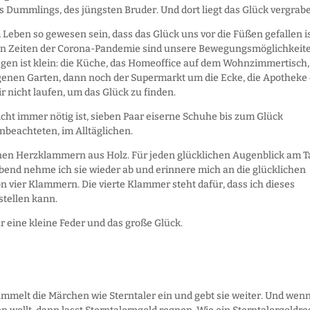
des Dummlings, des jüngsten Bruder. Und dort liegt das Glück vergrab
eben so gewesen sein, dass das Glück uns vor die Füßen gefallen i
den Zeiten der Corona-Pandemie sind unsere Bewegungsmöglichkeit
egen ist klein: die Küche, das Homeoffice auf dem Wohnzimmertisch,
igenen Garten, dann noch der Supermarkt um die Ecke, die Apotheke
r nicht laufen, um das Glück zu finden.
icht immer nötig ist, sieben Paar eiserne Schuhe bis zum Glück
nbeachteten, im Alltäglichen.
inen Herzklammern aus Holz. Für jeden glücklichen Augenblick am T
end nehme ich sie wieder ab und erinnere mich an die glücklichen
 vier Klammern. Die vierte Klammer steht dafür, dass ich dieses
stellen kann.
 eine kleine Feder und das große Glück.
mmelt die Märchen wie Sterntaler ein und gebt sie weiter. Und wenn