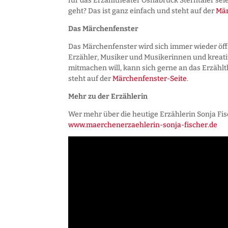
für das Erzähltheater Osnabrück Sterntaler seie
geht? Das ist ganz einfach und steht auf der
Mär
Das Märchenfenster
Das Märchenfenster wird sich immer wieder öf
Erzähler, Musiker und Musikerinnen und kreat
mitmachen will, kann sich gerne an das Erzählt
steht auf der
Märchenfenster-Seite
.
Mehr zu der Erzählerin
Wer mehr über die heutige Erzählerin Sonja Fi
www.maerchenerzaehlerin-sonja-fischer.de