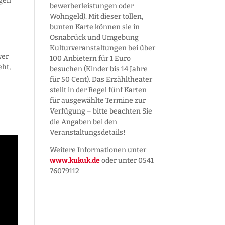
egen
bewerber­leistungen oder
Wohngeld). Mit dieser tollen,
bunten Karte können sie in
Osnabrück und Umgebung
Kultur­veranstaltungen bei über
wer
100 Anbietern für 1 Euro
eht,
besuchen (Kinder bis 14 Jahre
für 50 Cent). Das Erzähltheater
stellt in der Regel fünf Karten
für ausgewählte Termine zur
Verfügung – bitte beachten Sie
die Angaben bei den
Veranstaltungs­details!
Weitere Informationen unter
www.kukuk.de
oder unter 0541
76079112