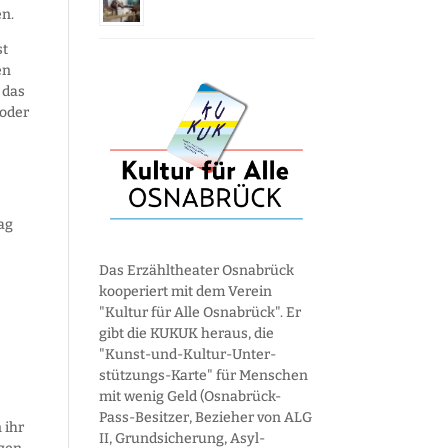
en.
st
en
 das
 oder
ag
Das Erzähltheater Osnabrück
kooperiert mit dem Verein
"Kultur für Alle Osnabrück". Er
gibt die KUKUK heraus, die
"Kunst-und-Kultur-Unter­
stützungs-Karte" für Menschen
mit wenig Geld (Osnabrück-
Pass-Besitzer, Bezieher von ALG
 ihr
II, Grund­sicherung, Asyl­