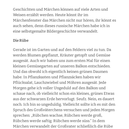
Geschichten und Märchen können auf viele Arten und
Weisen erzählt werden. Heute könnt ihr im
Märchenfenster das Märchen nicht nur hören, ihr könnt es
auch sehen, denn dieses russische Märchen habe ich in
eine selbstgemalte Bildergeschichte verwandelt.
Die Rübe
Gerade ist im Garten und auf den Feldern viel zu tun. Da
werden Blumen gepflanzt, Kräuter getopft und Gemüse
ausgesät. Auch wir haben uns zum ersten Mal für einen
kleinen Gemüsegarten auf unseren Balkon entschieden.
Und das obwohl ich eigentlich keinen grünen Daumen
habe. In Pflanzkasten und Pflanzsäcken haben wir
Pflücksalat, Lauchzwiebel und Möhren ausgesät. Jede
Morgen gehe ich voller Ungeduld auf den Balkon und
schaue nach, ob vielleicht schon ein kleines, grünes Etwas
aus der schwarzen Erde hervorlugt. Seufz. Nein, es dauert
noch. Ich bin so ungeduldig. Vielleicht sollte ich es mit den
Spruch des Großväterchens versuchen und jeden Morgen
sprechen: „Rübchen wachse, Rübchen werde groß,
Rübchen werde saftig. Rübchen werde süss.“ In dem
Märchen verwandelt der Großvater schließlich die Rübe