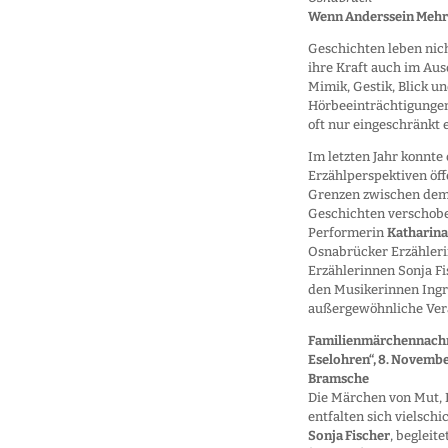
Wenn Anderssein Mehrs
Geschichten leben nich
ihre Kraft auch im Au
Mimik, Gestik, Blick u
Hörbeeinträchtigungen
oft nur eingeschränkt 
Im letzten Jahr konnte
Erzählperspektiven öff
Grenzen zwischen dem
Geschichten verschob
Performerin
Katharina
Osnabrücker Erzähler
Erzählerinnen Sonja Fi
den Musikerinnen Ingr
außergewöhnliche Ver
Familienmärchennachmi
Eselohren“, 8.
Novembe
Bramsche
Die Märchen von Mut,
entfalten sich vielschi
Sonja Fischer
, begleit