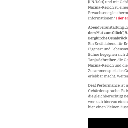
(I.N.Takt)
und mit Geb
Nazina-Rerich
zu eine
Erwachsene gleicherm
Informationen?
Hier e
Abendveranstaltung: „
dem Mut zum Glück“, 9
Bergkirche Osnabrück
Ein Erzählabend für Er
Eigenart und Lebensmu
Bühne begegnen sich 
Tanja Schreiber
, die 
Nazina-Rerich
und die
Zusammenspiel, das G
erlebbar macht. Weite
Deaf Performance
ist 
Gebärdensprache. Es is
die gleichberechtigt 
wer sich hiervon eine
hier einen kleinen Zu