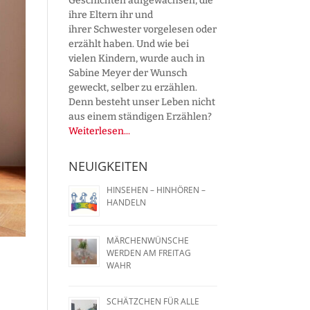
Geschichten aufgewachsen, die
ihre Eltern ihr und
ihrer Schwester vorgelesen oder
erzählt haben. Und wie bei
vielen Kindern, wurde auch in
Sabine Meyer der Wunsch
geweckt, selber zu erzählen.
Denn besteht unser Leben nicht
aus einem ständigen Erzählen?
Weiterlesen...
NEUIGKEITEN
HINSEHEN – HINHÖREN –
HANDELN
MÄRCHENWÜNSCHE
WERDEN AM FREITAG
WAHR
SCHÄTZCHEN FÜR ALLE