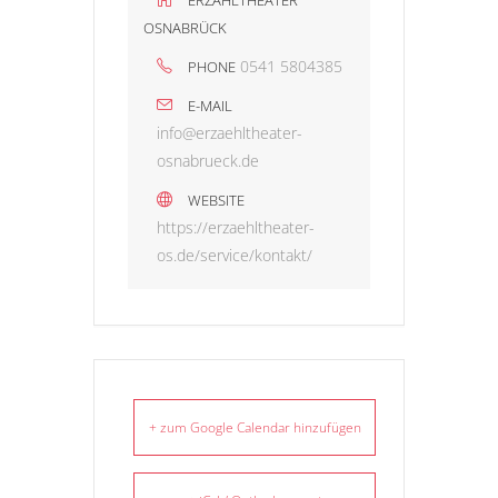
OSNABRÜCK
0541 5804385
PHONE
E-MAIL
info@erzaehltheater-
osnabrueck.de
WEBSITE
https://erzaehltheater-
os.de/service/kontakt/
+ zum Google Calendar hinzufügen