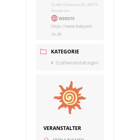
Große Gildewart 35, 49074
Osnabrück
WEBSITE
https://www.babyzeit-
os.de
KATEGORIE
Erzählveranstaltungen
VERANSTALTER
ERZÄHLTHEATER