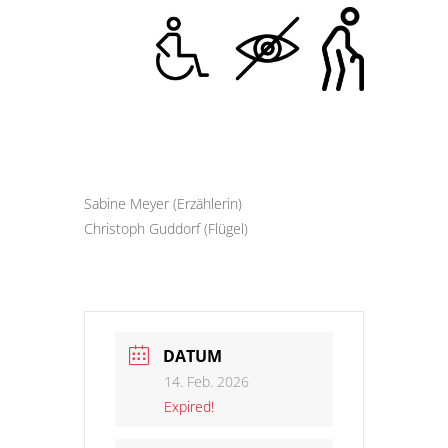
Sabine Meyer (Erzählerin)
Christoph Guddorf (Flügel)
DATUM
14. Feb. 2026
Expired!