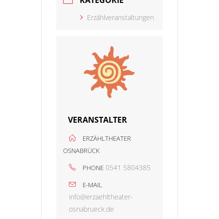
KATEGORIE
Erzählveranstaltungen
VERANSTALTER
ERZÄHLTHEATER
OSNABRÜCK
0541 5804385
PHONE
E-MAIL
info@erzaehltheater-
osnabrueck.de