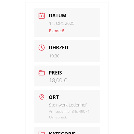
DATUM
11. Okt. 2025
Expired!
UHRZEIT
19:30
PREIS
18,00 €
ORT
Steinwerk Ledenhof
Am Ledenhof 3-5, 49074
Osnabrück