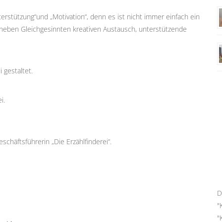
rstützung“und „Motivation“, denn es ist nicht immer einfach ein
du neben Gleichgesinnten kreativen Austausch, unterstützende
 gestaltet.
i.
chäftsführerin „Die Erzählfinderei“.
D
"
"