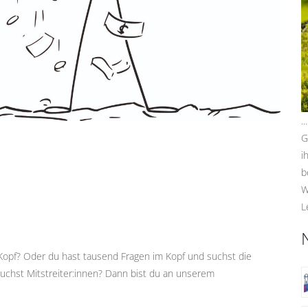
.
G
i
b
W
L
Kopf? Oder du hast tausend Fragen im Kopf und suchst die
suchst Mitstreiter:innen? Dann bist du an unserem