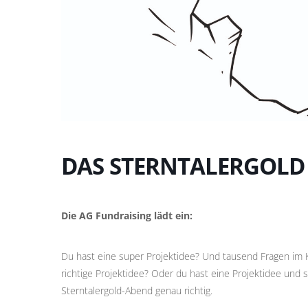
DAS STERNTALERGOLD
Die AG Fundraising lädt ein:
Du hast eine super Projektidee? Und tausend Fragen im 
richtige Projektidee? Oder du hast eine Projektidee und 
Sterntalergold-Abend genau richtig.