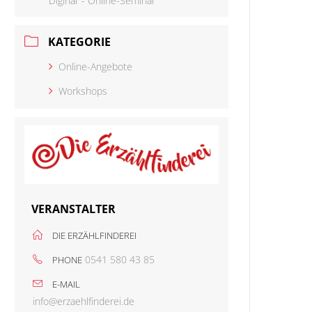
Diginar - Online-Seminar
KATEGORIE
Online-Angebote
Workshops
VERANSTALTER
DIE ERZÄHLFINDEREI
0541 580 43 85
PHONE
E-MAIL
info@erzaehlfinderei.de