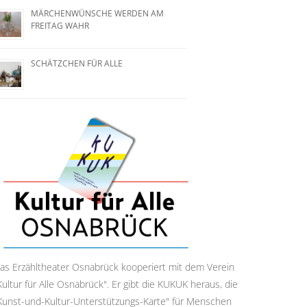
MÄRCHENWÜNSCHE WERDEN AM
FREITAG WAHR
SCHÄTZCHEN FÜR ALLE
as Erzähltheater Osnabrück kooperiert mit dem Verein
Kultur für Alle Osnabrück". Er gibt die KUKUK heraus, die
Kunst-und-Kultur-Unter­stützungs-Karte" für Menschen