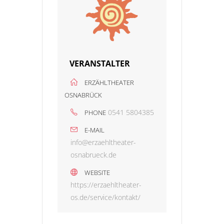
VERANSTALTER
ERZÄHLTHEATER
OSNABRÜCK
0541 5804385
PHONE
E-MAIL
info@erzaehltheater-
osnabrueck.de
WEBSITE
https://erzaehltheater-
os.de/service/kontakt/