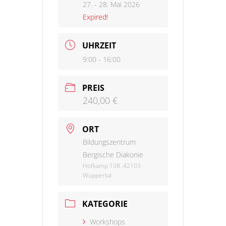
27. - 28. Mai 2026
Expired!
UHRZEIT
9:00 - 16:00
PREIS
240,00 €
ORT
Bildungszentrum
Bergische Diakonie
Hofkamp 108. 42103
Wuppertal
KATEGORIE
Workshops