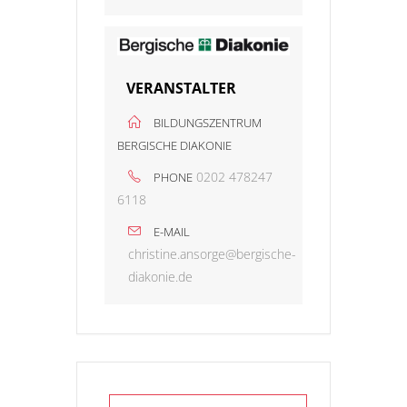
VERANSTALTER
BILDUNGSZENTRUM
BERGISCHE DIAKONIE
0202 478247
PHONE
6118
E-MAIL
christine.ansorge@bergische-
diakonie.de