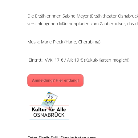
Die Erzählerinnen Sabine Meyer (Erzähltheater Osnabrück)
verschlungenen Märchenpfaden zum Zauberpulver, das die
Musik: Marie Pieck (Harfe, Cherubima)
Eintritt: VVK: 17 € / AK: 19 € (Kukuk-Karten möglich!)
Anmeldung? Hier entlang!
Foto: ShellyStill_iStockphotos.com