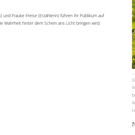
 und Frauke Freise (Erzählerin) führen ihr Publikum auf
 Wahrheit hinter dem Schein ans Licht bringen wird.
.
G
i
b
W
L