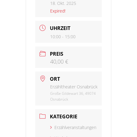
18. Okt. 2025
Expired!
UHRZEIT
10:00 - 15:00
PREIS
40,00 €
ORT
Erzähltheater Osnabrück
Große Gildewart 36, 49074
Osnabrück
KATEGORIE
Erzählveranstaltungen