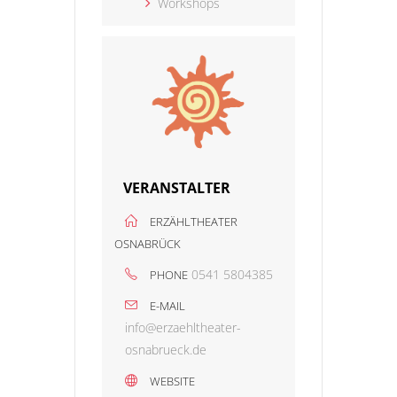
Workshops
VERANSTALTER
ERZÄHLTHEATER
OSNABRÜCK
0541 5804385
PHONE
E-MAIL
info@erzaehltheater-
osnabrueck.de
WEBSITE