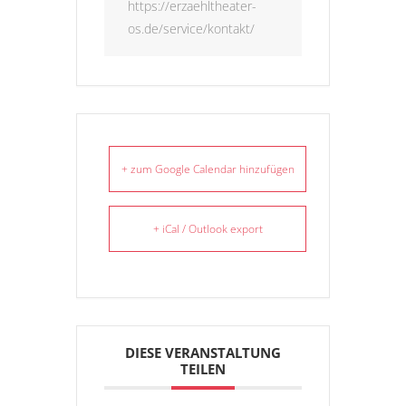
https://erzaehltheater-
os.de/service/kontakt/
+ zum Google Calendar hinzufügen
+ iCal / Outlook export
DIESE VERANSTALTUNG
TEILEN