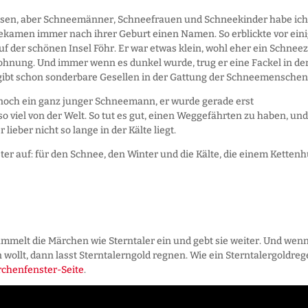
essen, aber Schneemänner, Schneefrauen und Schneekinder habe ich
ekamen immer nach ihrer Geburt einen Namen. So erblickte vor ein
f der schönen Insel Föhr. Er war etwas klein, wohl eher ein Schnee
wohnung. Und immer wenn es dunkel wurde, trug er eine Fackel in de
s gibt schon sonderbare Gesellen in der Gattung der Schneemenschen
och ein ganz junger Schneemann, er wurde gerade erst
viel von der Welt. So tut es gut, einen Weggefährten zu haben, und
 lieber nicht so lange in der Kälte liegt.
 auf: für den Schnee, den Winter und die Kälte, die einem Ketten
mmelt die Märchen wie Sterntaler ein und gebt sie weiter. Und wenn
 wollt, dann lasst Sterntalerngold regnen. Wie ein Sterntalergoldre
chenfenster-Seite
.