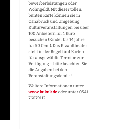
bewerber­leistungen oder
Wohngeld). Mit dieser tollen,
bunten Karte können sie in
Osnabrück und Umgebung
Kultur­veranstaltungen bei über
100 Anbietern für 1 Euro
besuchen (Kinder bis 14 Jahre
für 50 Cent). Das Erzähltheater
stellt in der Regel fünf Karten
für ausgewählte Termine zur
Verfügung – bitte beachten Sie
die Angaben bei den
Veranstaltungs­details!
Weitere Informationen unter
www.kukuk.de
oder unter 0541
76079112