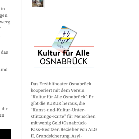
 in
igen
zwerg.
r
.
 das
hund
Das Erzähltheater Osnabrück
kooperiert mit dem Verein
"Kultur für Alle Osnabrück". Er
gibt die KUKUK heraus, die
 ihr
"Kunst-und-Kultur-Unter­
gen
stützungs-Karte" für Menschen
mit wenig Geld (Osnabrück-
Pass-Besitzer, Bezieher von ALG
II, Grund­sicherung, Asyl­