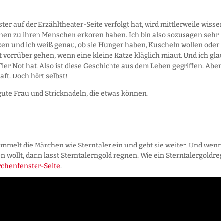
r auf der Erzähltheater-Seite verfolgt hat, wird mittlerweile wisse
nen zu ihren Menschen erkoren haben. Ich bin also sozusagen sehr
tzen und ich weiß genau, ob sie Hunger haben, Kuscheln wollen oder 
t vorrüber gehen, wenn eine kleine Katze kläglich miaut. Und ich gla
ier Not hat. Also ist diese Geschichte aus dem Leben gegriffen. Aber
ft. Doch hört selbst!
 gute Frau und Stricknadeln, die etwas können.
mmelt die Märchen wie Sterntaler ein und gebt sie weiter. Und wenn
n wollt, dann lasst Sterntalerngold regnen. Wie ein Sterntalergoldr
chenfenster-Seite
.