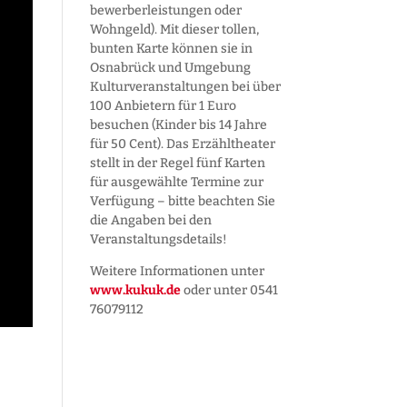
bewerber­leistungen oder
Wohngeld). Mit dieser tollen,
bunten Karte können sie in
Osnabrück und Umgebung
Kultur­veranstaltungen bei über
100 Anbietern für 1 Euro
besuchen (Kinder bis 14 Jahre
für 50 Cent). Das Erzähltheater
stellt in der Regel fünf Karten
für ausgewählte Termine zur
Verfügung – bitte beachten Sie
die Angaben bei den
Veranstaltungs­details!
Weitere Informationen unter
www.kukuk.de
oder unter 0541
76079112