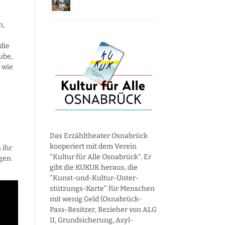
n,
die
ube,
 wie
Das Erzähltheater Osnabrück
kooperiert mit dem Verein
 ihr
"Kultur für Alle Osnabrück". Er
egen
gibt die KUKUK heraus, die
"Kunst-und-Kultur-Unter­
stützungs-Karte" für Menschen
mit wenig Geld (Osnabrück-
Pass-Besitzer, Bezieher von ALG
II, Grund­sicherung, Asyl­