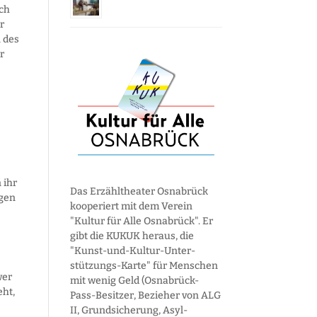
och
r
n des
r
 ihr
Das Erzähltheater Osnabrück
egen
kooperiert mit dem Verein
"Kultur für Alle Osnabrück". Er
gibt die KUKUK heraus, die
"Kunst-und-Kultur-Unter­
stützungs-Karte" für Menschen
wer
mit wenig Geld (Osnabrück-
eht,
Pass-Besitzer, Bezieher von ALG
II, Grund­sicherung, Asyl­