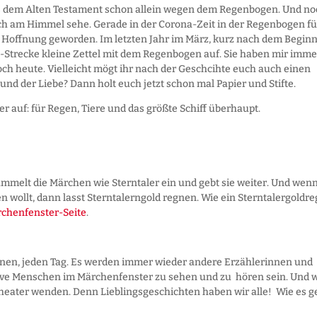
us dem Alten Testament schon allein wegen dem Regenbogen. Und n
ch am Himmel sehe. Gerade in der Corona-Zeit in der Regenbogen fü
r Hoffnung geworden. Im letzten Jahr im März, kurz nach dem Begin
-Strecke kleine Zettel mit dem Regenbogen auf. Sie haben mir imme
och heute. Vielleicht mögt ihr nach der Geschcihte euch auch einen
d der Liebe? Dann holt euch jetzt schon mal Papier und Stifte.
 auf: für Regen, Tiere und das größte Schiff überhaupt.
mmelt die Märchen wie Sterntaler ein und gebt sie weiter. Und wenn
n wollt, dann lasst Sterntalerngold regnen. Wie ein Sterntalergoldr
chenfenster-Seite
.
fnen, jeden Tag. Es werden immer wieder andere Erzählerinnen und
ive Menschen im Märchenfenster zu sehen und zu hören sein. Und 
heater wenden. Denn Lieblingsgeschichten haben wir alle! Wie es g