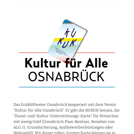
Das Erzähltheater Osnabrück kooperiert mit dem Verein
"Kultur für Alle Osnabrück". Er gibt die KUKUK heraus, die
"Kunst-und-Kultur-Unter­stützungs-Karte" für Menschen
mit wenig Geld (Osnabrück-Pass-Besitzer, Bezieher von
ALG II, Grund­sicherung, Asyl­bewerber­leistungen oder
Wohngeld). Mit dieser tollen, bunten Karte können sie in