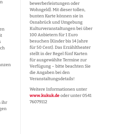
in
bewerber­leistungen oder
Wohngeld). Mit dieser tollen,
bunten Karte können sie in
Osnabrück und Umgebung
Kultur­veranstaltungen bei über
nen
100 Anbietern für 1 Euro
it
besuchen (Kinder bis 14 Jahre
s
für 50 Cent). Das Erzähltheater
uch
stellt in der Regel fünf Karten
für ausgewählte Termine zur
ganzen
Verfügung – bitte beachten Sie
die Angaben bei den
Veranstaltungs­details!
Weitere Informationen unter
www.kukuk.de
oder unter 0541
76079112
 ihr
egen