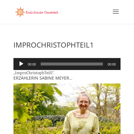
IMPROCHRISTOPHTEIL1
Audio-
00:00
00:00
Player
„ImproChristophTeil1“.
ERZÄHLERIN SABINE MEYER…