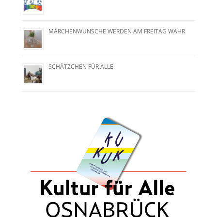
MÄRCHENWÜNSCHE WERDEN AM FREITAG WAHR
SCHÄTZCHEN FÜR ALLE