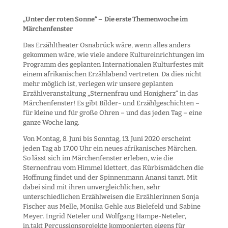
„Unter der roten Sonne“ – Die erste Themenwoche im
Märchenfenster
Das Erzähltheater Osnabrück wäre, wenn alles anders
gekommen wäre, wie viele andere Kultureinrichtungen im
Programm des geplanten Internationalen Kulturfestes mit
einem afrikanischen Erzählabend vertreten. Da dies nicht
mehr möglich ist, verlegen wir unsere geplanten
Erzählveranstaltung „Sternenfrau und Honigherz“ in das
Märchenfenster! Es gibt Bilder- und Erzählgeschichten –
für kleine und für große Ohren – und das jeden Tag – eine
ganze Woche lang.
Von Montag, 8. Juni bis Sonntag, 13. Juni 2020 erscheint
jeden Tag ab 17.00 Uhr ein neues afrikanisches Märchen.
So lässt sich im Märchenfenster erleben, wie die
Sternenfrau vom Himmel klettert, das Kürbismädchen die
Hoffnung findet und der Spinnenmann Anansi tanzt. Mit
dabei sind mit ihren unvergleichlichen, sehr
unterschiedlichen Erzählweisen die Erzählerinnen Sonja
Fischer aus Melle, Monika Gehle aus Bielefeld und Sabine
Meyer. Ingrid Neteler und Wolfgang Hampe-Neteler,
in.takt Percussionsprojekte komponierten eigens für