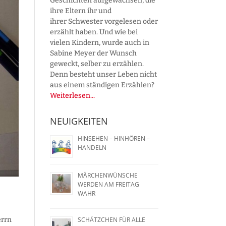
Geschichten aufgewachsen, die
ihre Eltern ihr und
ihrer Schwester vorgelesen oder
erzählt haben. Und wie bei
vielen Kindern, wurde auch in
Sabine Meyer der Wunsch
geweckt, selber zu erzählen.
Denn besteht unser Leben nicht
aus einem ständigen Erzählen?
Weiterlesen...
NEUIGKEITEN
HINSEHEN – HINHÖREN –
HANDELN
MÄRCHENWÜNSCHE
WERDEN AM FREITAG
WAHR
errn
SCHÄTZCHEN FÜR ALLE