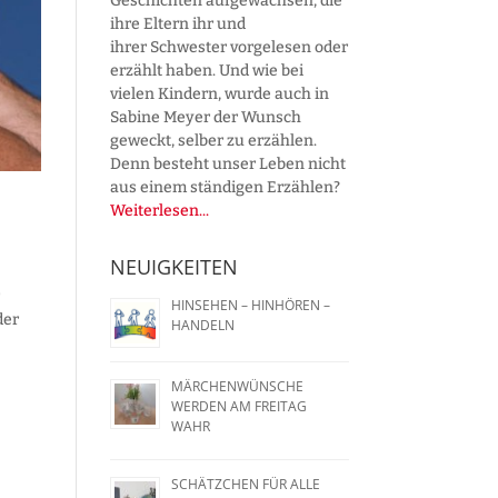
Geschichten aufgewachsen, die
ihre Eltern ihr und
ihrer Schwester vorgelesen oder
erzählt haben. Und wie bei
vielen Kindern, wurde auch in
Sabine Meyer der Wunsch
geweckt, selber zu erzählen.
Denn besteht unser Leben nicht
aus einem ständigen Erzählen?
Weiterlesen...
NEUIGKEITEN
r
HINSEHEN – HINHÖREN –
der
HANDELN
MÄRCHENWÜNSCHE
WERDEN AM FREITAG
WAHR
SCHÄTZCHEN FÜR ALLE